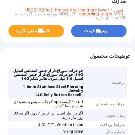
ضد زنگ
قیمت：USD$1.52/set, the price will be more lower
according to qty.
MOQ：اگر MOQ موجود نیست، اگر نه، به
300 عدد نیاز دارید.
بهترین قیمت
اکنون تماس بگیرید
توضیحات محصول
جواهرات سوراخ‌دار از جنس استنلس استیل
14G، جواهرات سوراخ‌دار از جنس استنلس
استیل 1.6 میلی‌متری، هالتر شکم 14G
برجسته
,
1.6mm Stainless Steel Piercing
Jewelry
,
14G Belly Button Barbell
1 عدد / کیسه opp کوچک، سپس بسته بندی
جزئیات بسته بندی
شده توسط کارتن
اگر در انبار است، در عرض 7 روز، اگر نه، 30
زمان تحویل
روز نیاز دارید.
شرایط پرداخت
L/C، T/T، Western Union،
شماره مدل
YH-QH0206